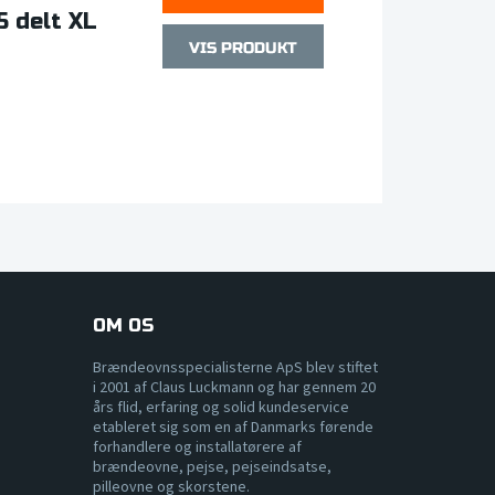
5 delt XL
OM OS
Brændeovnsspecialisterne ApS blev stiftet
i 2001 af Claus Luckmann og har gennem 20
års flid, erfaring og solid kundeservice
etableret sig som en af Danmarks førende
forhandlere og installatørere af
brændeovne, pejse, pejseindsatse,
pilleovne og skorstene.