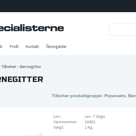
år
Profil
Kontakt
Åbningstider
»
Tilbehør
»
Børnegitter
NEGITTER
Tilbehør produktgruppe: Pejsesæts, Bør
Lev.:
Lev. 7 dage
Varenummer:
16402
Vægt:
2 Kg.