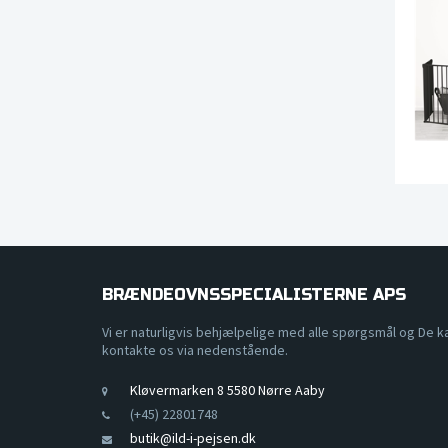
BRÆNDEOVNSSPECIALISTERNE APS
Vi er naturligvis behjælpelige med alle spørgsmål og De k
kontakte os via nedenstående.
Kløvermarken 8 5580 Nørre Aaby
(+45) 22801748
butik@ild-i-pejsen.dk