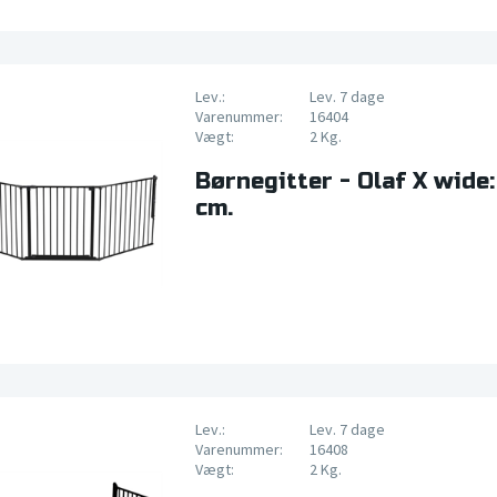
Lev.:
Lev. 7 dage
Varenummer:
16404
Vægt:
2 Kg.
Børnegitter - Olaf X wide:
cm.
Lev.:
Lev. 7 dage
Varenummer:
16408
Vægt:
2 Kg.