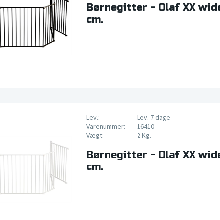
Børnegitter - Olaf XX wid
cm.
Lev.:
Lev. 7 dage
Varenummer:
16410
Vægt:
2 Kg.
Børnegitter - Olaf XX wid
cm.