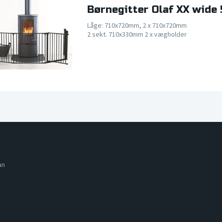
Børnegitter Olaf XX wide 
Låge: 710x720mm, 2 x 710x720mm
2 sekt. 710x330mm 2 x vægholder
an