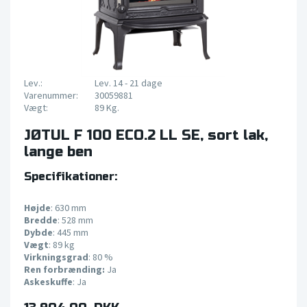
Lev.:
Lev. 14 - 21 dage
Varenummer:
30059881
Vægt:
89 Kg.
JØTUL F 100 ECO.2 LL SE, sort lak,
lange ben
Specifikationer:
Højde
: 630 mm
Bredde
: 528 mm
Dybde
: 445 mm
Vægt
: 89 kg
Virkningsgrad
: 80 %
Ren forbrænding:
Ja
Askeskuffe
: Ja