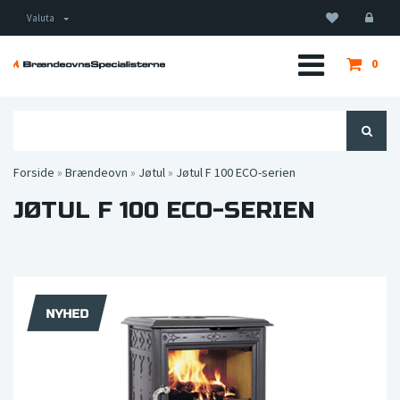
Valuta
0
Forside
»
Brændeovn
»
Jøtul
»
Jøtul F 100 ECO-serien
JØTUL F 100 ECO-SERIEN