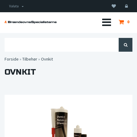
Valuta
0
Forside
»
Tilbehør
»
Ovnkit
OVNKIT