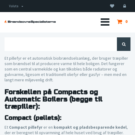
Valuta
0
Et pillefyr er et automatisk biobrændselsanlæg, der bruger træpiller
som brændsel til at producere varme til hele boligen. Det fungerer
som en central varmekilde og kan tilkobles både radiatorer og
gulvvarme, ligesom et traditionelt oliefyr eller gasfyr – men med en
langt mere miljøvenlig drift.
Forskellen på Compacts og
Automatic Boilers (begge til
træpiller):
Compact (pellets):
Et
Compact pillefyr
er en
kompakt og pladsbesparende kedel
,
der er beregnet til opvarmning af hele huset ved brug af træpiller.