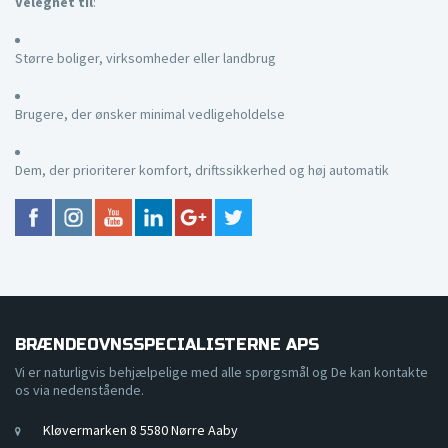
Velegnet til
:
Større boliger, virksomheder eller landbrug
Brugere, der ønsker minimal vedligeholdelse
Dem, der prioriterer komfort, driftssikkerhed og høj automatik
BRÆNDEOVNSSPECIALISTERNE APS
Vi er naturligvis behjælpelige med alle spørgsmål og De kan kontakte
os via nedenstående.
Kløvermarken 8 5580 Nørre Aaby