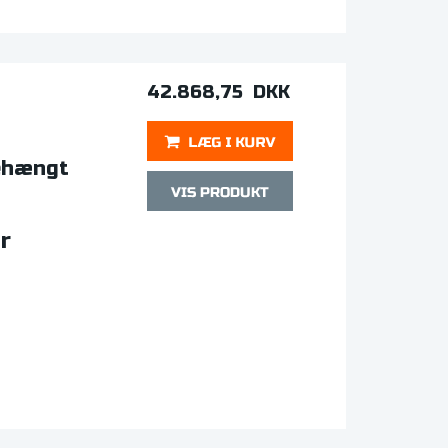
42.868,75 DKK
rehængt
r