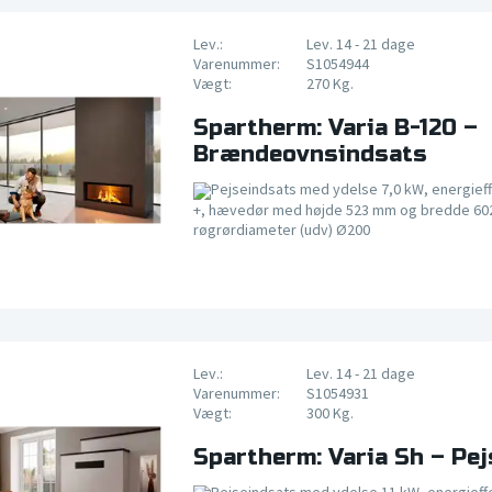
Lev.:
Lev. 14 - 21 dage
Varenummer:
S1054944
Vægt:
270 Kg.
Spartherm: Varia B-120 –
Brændeovnsindsats
Pejseindsats med ydelse 7,0 kW, energieff
+, hævedør med højde 523 mm og bredde 60
røgrørdiameter (udv) Ø200
Lev.:
Lev. 14 - 21 dage
Varenummer:
S1054931
Vægt:
300 Kg.
Spartherm: Varia Sh – Pe