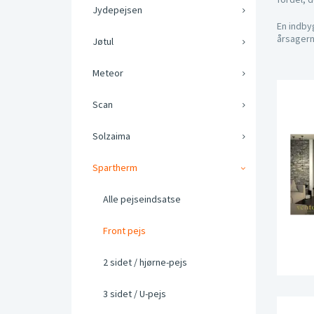
Jydepejsen
En indby
årsagern
Jøtul
Meteor
Scan
Solzaima
Spartherm
Alle pejseindsatse
Front pejs
2 sidet / hjørne-pejs
3 sidet / U-pejs