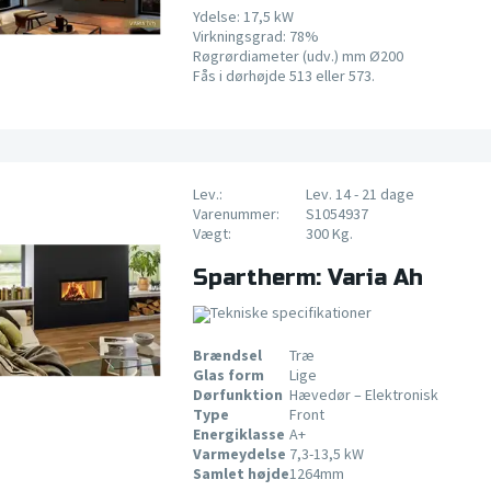
Ydelse: 17,5 kW
Virkningsgrad: 78%
Røgrørdiameter (udv.) mm Ø200
Fås i dørhøjde 513 eller 573.
Lev.:
Lev. 14 - 21 dage
Varenummer:
S1054937
Vægt:
300 Kg.
Spartherm: Varia Ah
Tekniske specifikationer
Brændsel
Træ
Glas form
Lige
Dørfunktion
Hævedør – Elektronisk
Type
Front
Energiklasse
A+
Varmeydelse
7,3-13,5 kW
Samlet højde
1264mm