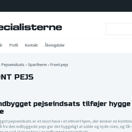
år
Profil
Kontakt
Åbningstider
»
Pejseindsats
»
Spartherm
»
Front pejs
NT PEJS
ndbygget pejseindsats tilføjer hygg
e
gget pejseindsats er et must-have i et ethvert hjem, der ønsker en kombi
l fra den indbyggede pejs gør det hyggeligt at sidde og nyde roen, og får d
er er ved at investere i en indbygget pejseindsats.