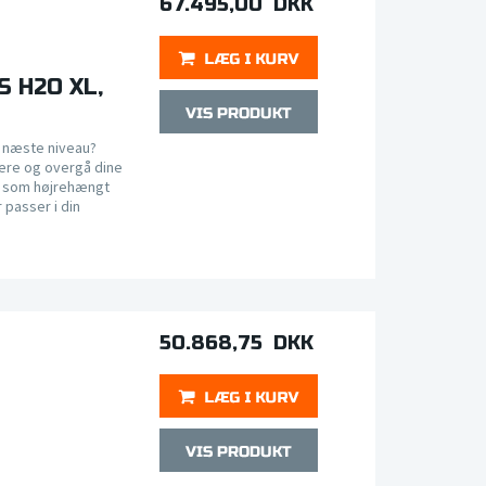
67.495,00 DKK
4S H2O XL,
et næste niveau?
nere og overgå dine
e som højrehængt
passer i din
50.868,75 DKK