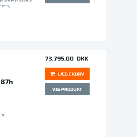
ktivitetsklasse A
6 mm,
73.795,00 DKK
-87h
mm