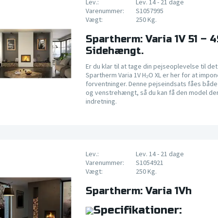
Lev.:
Lev. 14 - 21 dage
Varenummer:
S1057995
Vægt:
250 Kg.
Spartherm: Varia 1V 51 – 
Sidehængt.
Er du klar til at tage din pejseoplevelse til d
Spartherm Varia 1V H₂O XL er her for at impo
forventninger. Denne pejseindsats fåes båd
og venstrehængt, så du kan få den model der 
indretning.
Lev.:
Lev. 14 - 21 dage
Varenummer:
S1054921
Vægt:
250 Kg.
Spartherm: Varia 1Vh
Specifikationer: