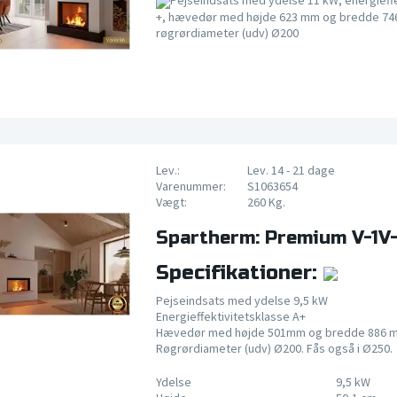
Pejseindsats med ydelse 11 kW, energieffe
+, hævedør med højde 623 mm og bredde 74
røgrørdiameter (udv) Ø200
Lev.:
Lev. 14 - 21 dage
Varenummer:
S1063654
Vægt:
260 Kg.
Spartherm: Premium V-1V
Specifikationer:
Pejseindsats med ydelse 9,5 kW
Energieffektivitetsklasse A+
Hævedør med højde 501mm og bredde 886 
Røgrørdiameter (udv) Ø200. Fås også i Ø250.
Ydelse
9,5 kW