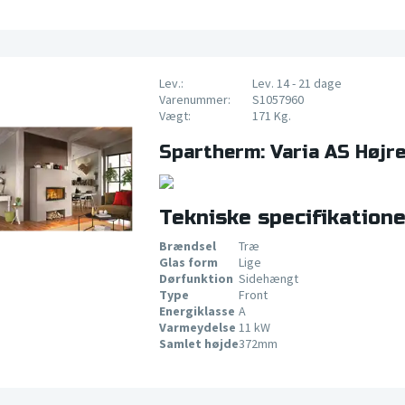
Lev.:
Lev. 14 - 21 dage
Varenummer:
S1057960
Vægt:
171 Kg.
Spartherm: Varia AS Høj
Tekniske specifikatione
Brændsel
Træ
Glas form
Lige
Dørfunktion
Sidehængt
Type
Front
Energiklasse
A
Varmeydelse
11 kW
Samlet højde
372mm