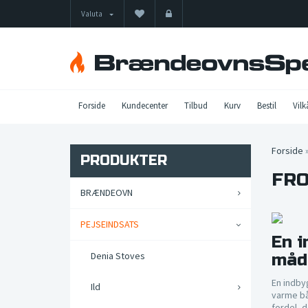
Valuta
Forside
Kundecenter
Tilbud
Kurv
Bestil
Vilk
Forside
PRODUKTER
FRO
BRÆNDEOVN
PEJSEINDSATS
En i
Denia Stoves
måd
En indby
Ild
varme bå
fordel, d