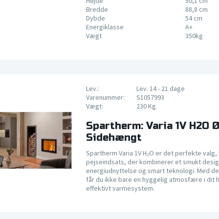
Højde
50,1 cm
Bredde
88,8 cm
Dybde
54 cm
Energiklasse
A+
Vægt
350kg
Lev.:
Lev. 14 - 21 dage
Varenummer:
S1057993
Vægt:
230 Kg.
Spartherm: Varia 1V H2O 
Sidehængt
Spartherm Varia 1V H₂O er det perfekte valg,
pejseindsats, der kombinerer et smukt desig
energiudnyttelse og smart teknologi. Med d
får du ikke bare en hyggelig atmosfære i dit
effektivt varmesystem.