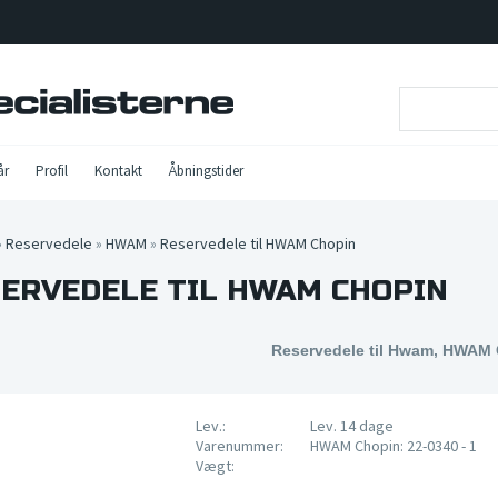
år
Profil
Kontakt
Åbningstider
»
Reservedele
»
HWAM
»
Reservedele til HWAM Chopin
ERVEDELE TIL HWAM CHOPIN
Reservedele til Hwam, HWAM
Lev.:
Lev. 14 dage
Varenummer:
HWAM Chopin: 22-0340 - 1
Vægt: