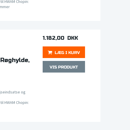
til HWAM Chopin:
ammer
1.182,00 DKK
Røghylde,
jseindsatse og
til HWAM Chopin: