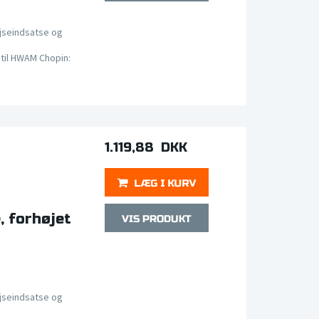
jseindsatse og
til HWAM Chopin:
1.119,88 DKK
 forhøjet
jseindsatse og