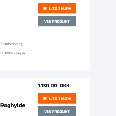
e
jseindsatse og
til HWAM Chopin:
1.130,00 DKK
 Røghylde