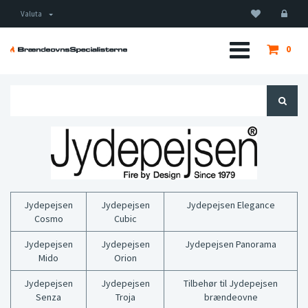
Valuta
0
Jydepejsen
Jydepejsen
Jydepejsen Elegance
Cosmo
Cubic
Jydepejsen
Jydepejsen
Jydepejsen Panorama
Mido
Orion
Jydepejsen
Jydepejsen
Tilbehør til Jydepejsen
Senza
Troja
brændeovne