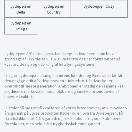
Jydepejsen
Jydepejsen
Jydepejsen Cozy
Bella
Country
Jydepejsen
Omega
Jydepejsen A/S er en dansk familieejet virksomhed, som blev
grundlagt af Finn Nielsen i 1979. Fra første dag har fokus været på
kvalitet, design og udvikling af luftstyringssystemer.
I dag er Jydepejsen stadig i familiens hænder, og Finns søn står får
den daglige drift af virksomheden i Holstebro. Håndværket er
overrakt til næste generation. Ambitionen er stadig den samme - at
producere markedets mest holdbare og smukke brændeovne af
højeste kvalitet.
Vi stoler så meget på kvaliteten af vores brændeovne, at vi tilbyder 5
års garanti på vores produkter. Køber du en ovn fra Jydepejsen, får
du altså ikke blot 2 års garanti og reklamationsret, som købeloven
foreskriver, men hele 5 års tryghedsskabende garanti.