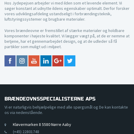
Hos Jydepejsen arbejder vi med ilden som et levende element. Vi
søger konstant at udnytte ildens egenskaber optimalt. Derfor forsker
vores udviklingsafdeling ustandseligt i forbrændingsteknik,
luftstyringssystemer og brugbare materialer.
Vores brændeovne er fremstillet af stærke materialer og holdbare
komponenter i højeste kvalitet. Vi lægger vægt på, at de er nemme at
betjene, har et gennemarbejdet design, og at de udleder så få
partikler som muligt ud i miljøet.
BRÆNDEOVNSSPECIALISTERNE APS
Vi er naturligvis behjælpelige med alle spørgsmål og De kan kontakte
os via nedenstående.
Kløvermarken 8 5580 Nørre Aaby
(+45) 22801748