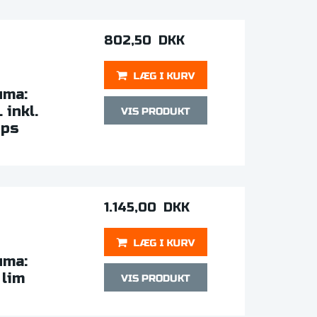
802,50 DKK
uma:
 inkl.
ips
1.145,00 DKK
uma:
 lim