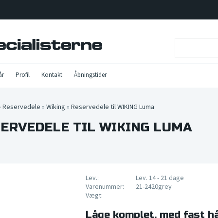
år
Profil
Kontakt
Åbningstider
»
Reservedele
»
Wiking
»
Reservedele til WIKING Luma
ERVEDELE TIL WIKING LUMA
Lev.:
Lev. 14 - 21 dage
Varenummer:
21-2420grey
Vægt:
Låge komplet, med fast hå