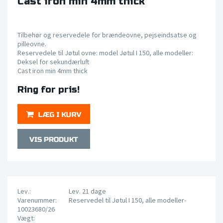
Cast iron min 4mm thick
Tilbehør og reservedele for brændeovne, pejseindsatse og
pilleovne.
Reservedele til Jøtul ovne: model Jøtul I 150, alle modeller:
Deksel for sekundærluft
Cast iron min 4mm thick
Ring for pris!
Lev.:
Lev. 21 dage
Varenummer:
Reservedel til Jøtul I 150, alle modeller-
10023680/26
Vægt: