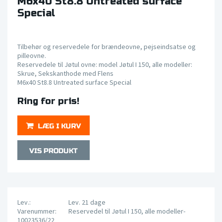
M6x40 St8.8 Untreated surface
Special
Tilbehør og reservedele for brændeovne, pejseindsatse og
pilleovne.
Reservedele til Jøtul ovne: model Jøtul I 150, alle modeller:
Skrue, Sekskanthode med Flens
M6x40 St8.8 Untreated surface Special
Ring for pris!
Lev.:
Lev. 21 dage
Varenummer:
Reservedel til Jøtul I 150, alle modeller-
10023536/22