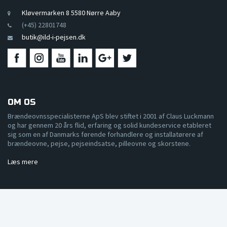
Kløvermarken 8 5580 Nørre Aaby
(+45) 22801748
butik@ild-i-pejsen.dk
OM OS
Brændeovnsspecialisterne ApS blev stiftet i 2001 af Claus Luckmann
og har gennem 20 års flid, erfaring og solid kundeservice etableret
sig som en af Danmarks førende forhandlere og installatørere af
brændeovne, pejse, pejseindsatse, pilleovne og skorstene.
Læs mere