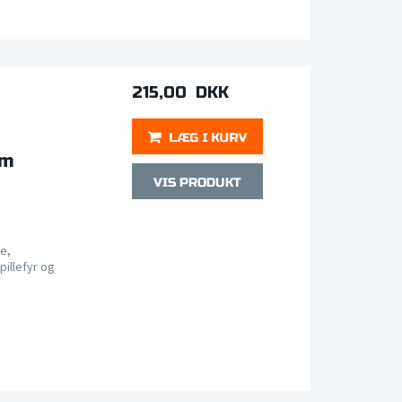
215,00 DKK
mm
e,
pillefyr og