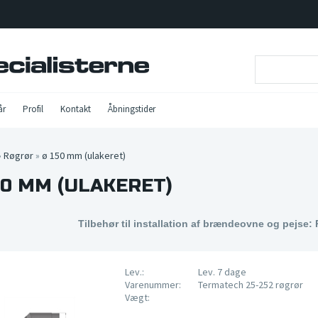
år
Profil
Kontakt
Åbningstider
»
Røgrør
»
ø 150 mm (ulakeret)
50 MM (ULAKERET)
Tilbehør til installation af brændeovne og pejse:
Lev.:
Lev. 7 dage
Varenummer:
Termatech 25-252 røgrør
Vægt: