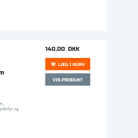
140,00 DKK
mm
e,
pillefyr og