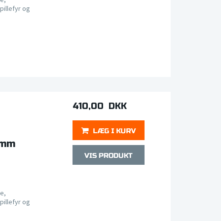
pillefyr og
410,00 DKK
 mm
e,
pillefyr og