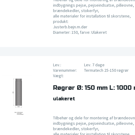
indbygnings pejse, pejseindsatse, pilleovne, 
brændekedler, stokerfyr,
alle materialer for installation til skorstene,
produkt:
Justerb.bøjn.m.dør
Diameter: 150, farve: Ulakeret
Lev.:
Lev. 7 dage
Varenummer:
Termatech 25-150 røgrør
Vægt:
Røgrør Ø: 150 mm L: 1000
ulakeret
Tilbehør og dele for montering af brændeovn
indbygnings pejse, pejseindsatse, pilleovne, 
brændekedler, stokerfyr,
alle materialer for installation til skorstene,