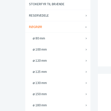
STOKERFYR TIL BRÆNDE
RESERVEDELE
RØGRØR
⌀ 80 mm
⌀ 100 mm
⌀ 120 mm
⌀ 125 mm
⌀ 130 mm
⌀ 150 mm
ø 180 mm