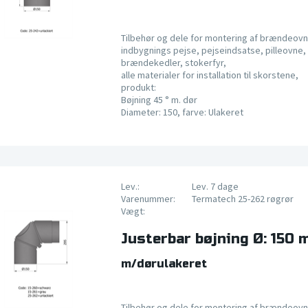
Tilbehør og dele for montering af brændeovn
indbygnings pejse, pejseindsatse, pilleovne, 
brændekedler, stokerfyr,
alle materialer for installation til skorstene,
produkt:
Bøjning 45 ° m. dør
Diameter: 150, farve: Ulakeret
Lev.:
Lev. 7 dage
Varenummer:
Termatech 25-262 røgrør
Vægt:
Justerbar bøjning Ø: 150
m/dørulakeret
Tilbehør og dele for montering af brændeovn