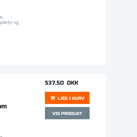
e,
pillefyr og
537,50 DKK
 mm
e,