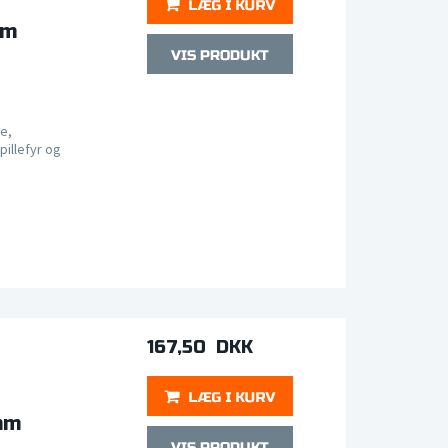
mm
e,
pillefyr og
167,50 DKK
mm