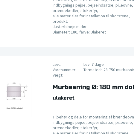
indbygnings pejse, pejseindsatse, pilleovne, 
brændekedler, stokerfyr,
alle materialer for installation til skorstene,
produkt:
Justerb.bøjn.m.dør
Diameter: 180, farve: Ulakeret
Lev.:
Lev. 7 dage
Varenummer:
Termatech 28-750 murbøsni
Vægt:
Murbøsning Ø: 180 mm do
ulakeret
Tilbehør og dele for montering af brændeovn
indbygnings pejse, pejseindsatse, pilleovne, 
brændekedler, stokerfyr,
alle materialer for installation til skorstene,