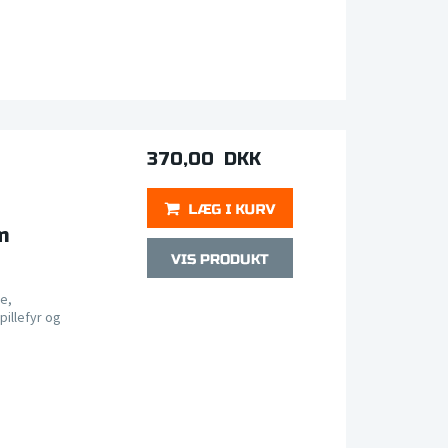
370,00 DKK
m
e,
pillefyr og