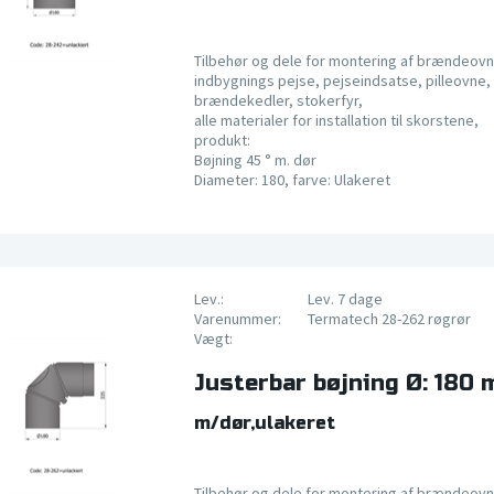
Tilbehør og dele for montering af brændeovn
indbygnings pejse, pejseindsatse, pilleovne, 
brændekedler, stokerfyr,
alle materialer for installation til skorstene,
produkt:
Bøjning 45 ° m. dør
Diameter: 180, farve: Ulakeret
Lev.:
Lev. 7 dage
Varenummer:
Termatech 28-262 røgrør
Vægt:
Justerbar bøjning Ø: 180
m/dør,ulakeret
Tilbehør og dele for montering af brændeovn