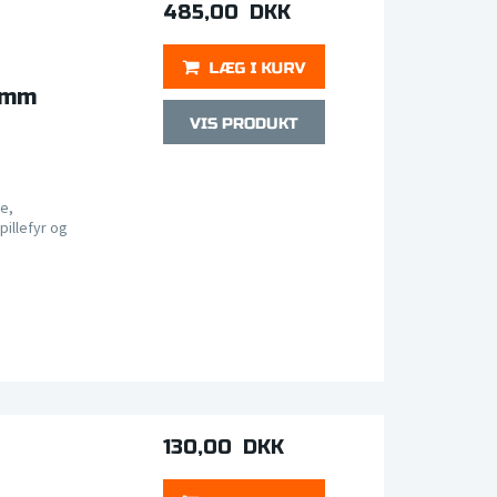
485,00 DKK
 mm
e,
pillefyr og
130,00 DKK