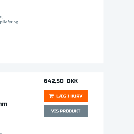
e,
pillefyr og
642,50 DKK
 mm
e,