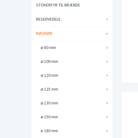
STOKERFYR TIL BRÆNDE
RESERVEDELE
RØGRØR
⌀ 80 mm
⌀ 100 mm
⌀ 120 mm
⌀ 125 mm
⌀ 130 mm
⌀ 150 mm
ø 180 mm