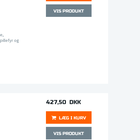
e,
pillefyr og
427,50 DKK