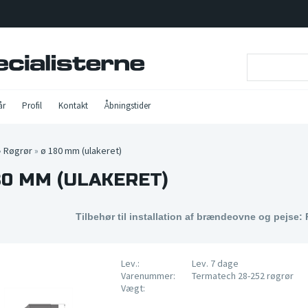
år
Profil
Kontakt
Åbningstider
»
Røgrør
»
ø 180 mm (ulakeret)
80 MM (ULAKERET)
Tilbehør til installation af brændeovne og pejse:
Lev.:
Lev. 7 dage
Varenummer:
Termatech 28-252 røgrør
Vægt: