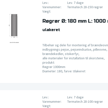
Lev.:
Lev. 7 dage
Varenummer:
Termatech 28-150 røgrør
Vægt:
Røgrør Ø: 180 mm L: 1000
ulakeret
Tilbehør og dele for montering af brændeovn
indbygnings pejse, pejseindsatse, pilleovne, 
brændekedler, stokerfyr,
alle materialer for installation til skorstene,
produkt:
Røgrør 1000mm
Diameter: 180, farve: Ulakeret
Lev.:
Lev. 7 dage
Varenummer:
Termatech 28-100 røgrør
Vægt: