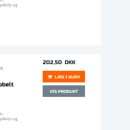
pillefyr og
202,50 DKK
ng
bbelt
e,
pillefyr og