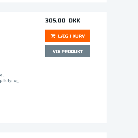
305,00 DKK
e,
pillefyr og