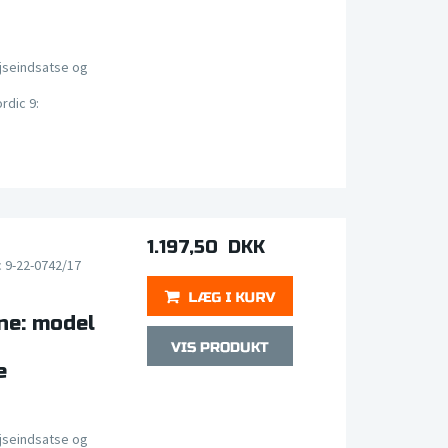
jseindsatse og
rdic 9:
1.197,50 DKK
c 9-22-0742/17
ne: model
e
jseindsatse og