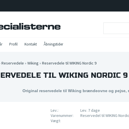
år
Profil
Kontakt
Åbningstider
»
Reservedele
»
Wiking
»
Reservedele til WIKING Nordic 9
ERVEDELE TIL WIKING NORDIC 9
Original reservedele til Wiking brændeovne og pejse, 
Lev.:
Lev. 7 dage
Varenummer:
Reservedel til WIKING Nordi
Vægt: