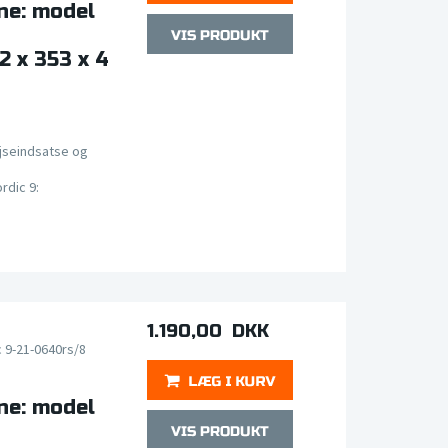
ne: model
2 x 353 x 4
jseindsatse og
rdic 9:
1.190,00 DKK
 9-21-0640rs/8
ne: model