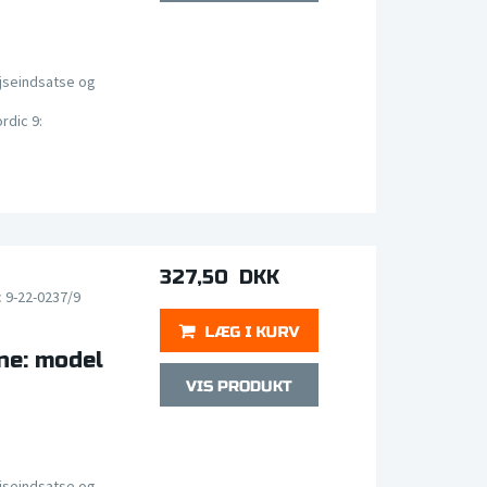
jseindsatse og
rdic 9:
327,50 DKK
c 9-22-0237/9
ne: model
jseindsatse og