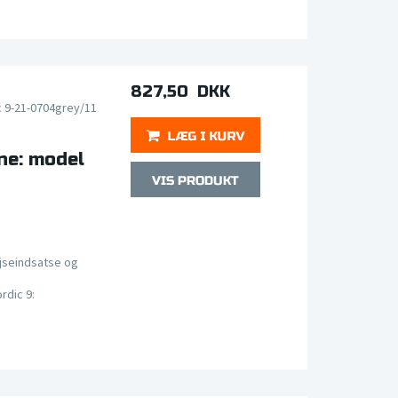
827,50 DKK
c 9-21-0704grey/11
ne: model
jseindsatse og
rdic 9: