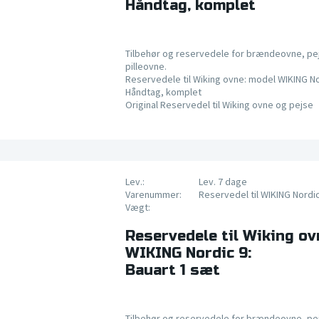
Håndtag, komplet
Tilbehør og reservedele for brændeovne, pe
pilleovne.
Reservedele til Wiking ovne: model WIKING No
Håndtag, komplet
Original Reservedel til Wiking ovne og pejse
Lev.:
Lev. 7 dage
Varenummer:
Reservedel til WIKING Nordi
Vægt:
Reservedele til Wiking ov
WIKING Nordic 9:
Bauart 1 sæt
Tilbehør og reservedele for brændeovne, pe