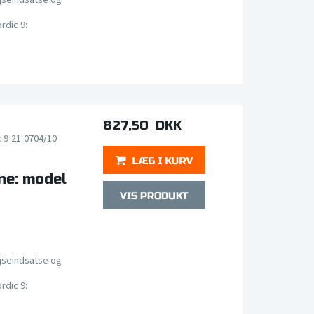
rdic 9:
827,50 DKK
c 9-21-0704/10
ne: model
jseindsatse og
rdic 9: