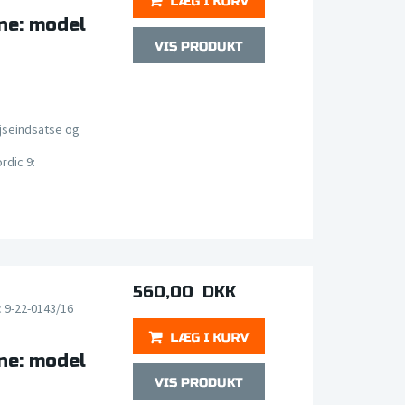
ne: model
jseindsatse og
rdic 9:
560,00 DKK
c 9-22-0143/16
ne: model