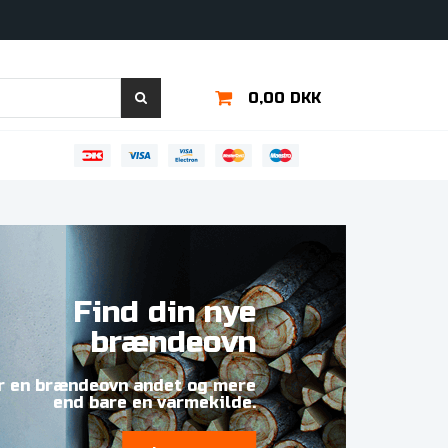
0,00 DKK
Find din nye
brændeovn
er en brændeovn andet og mere
end bare en varmekilde.