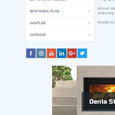
Ud over sa
BIOETHANOL PEJSE
nedrivning 
Kontakt os 
GASPEJSE
OUTDOOR
Denia S