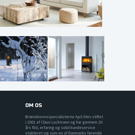
OM OS
Brændeovnsspecialisterne ApS blev stiftet
i 2001 af Claus Luckmann og har gennem 20
års flid, erfaring og solid kundeservice
etableret sig som en af Danmarks førende