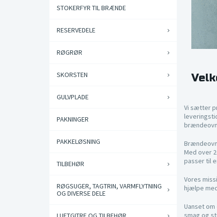
STOKERFYR TIL BRÆNDE
RESERVEDELE
RØGRØR
SKORSTEN
Velk
GULVPLADE
Vi sætter p
leveringsti
PAKNINGER
brændeovn e
PAKKELØSNING
Brændeovns
Med over 20
passer til
TILBEHØR
Vores missi
RØGSUGER, TAGTRIN, VARMFLYTNING
hjælpe med 
OG DIVERSE DELE
Uanset om d
smag og st
LUFTGITRE OG TILBEHØR