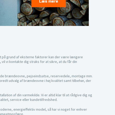
Læs mere
 at på grund af eksterne faktorer kan der være længere
il vi kontakte dig straks for at sikre, at du får din
rende brændeovne, pejseindsatse, reservedele, montage mm.
 bredt udvalg af brændeovne i høj kvalitet samt tilbehør, der
ation af din varmekilde. Vi er altid klar til at rådgive dig og
litet, service eller kundetilfredshed.
oderne, energieffektiv model, så har vi noget for enhver
jemmeatmosfære.