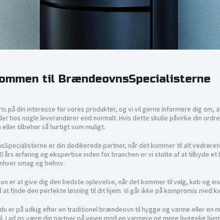
ommen til BrændeovnsSpecialisterne
ris på din interesse for vores produkter, og vi vil gerne informere dig om,
der hos nogle leverandører end normalt. Hvis dette skulle påvirke din ordre, v
ller tilbehør så hurtigt som muligt.
Specialisterne er din dedikerede partner, når det kommer til alt vedrø
 års erfaring og ekspertise inden for branchen er vi stolte af at tilbyde et
 enhver smag og behov.
on er at give dig den bedste oplevelse, når det kommer til valg, køb og install
at finde den perfekte løsning til dit hjem. Vi går ikke på kompromis med kva
u er på udkig efter en traditionel brændeovn til hygge og varme eller en m
il. Lad os være din partner på vejen mod en varmere og mere hyggelig h