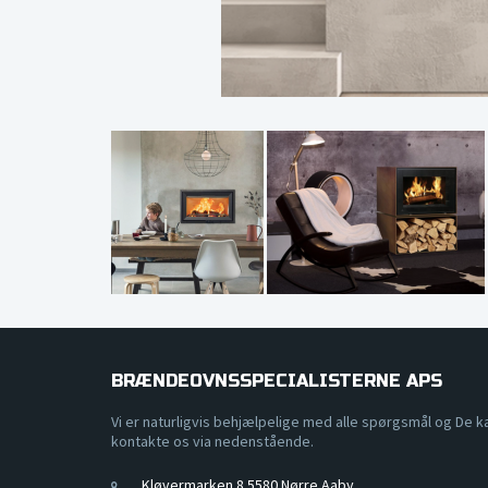
BRÆNDEOVNSSPECIALISTERNE APS
Vi er naturligvis behjælpelige med alle spørgsmål og De k
kontakte os via nedenstående.
Kløvermarken 8 5580 Nørre Aaby