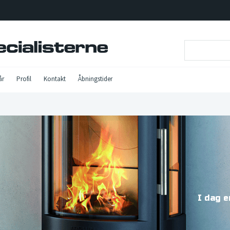
år
Profil
Kontakt
Åbningstider
I dag 