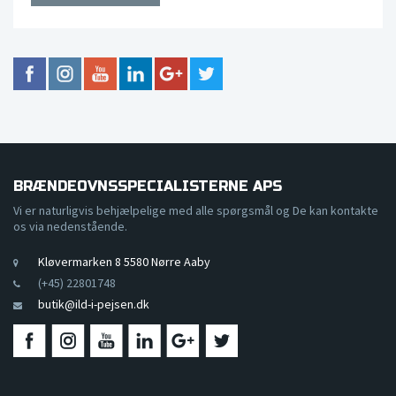
BRÆNDEOVNSSPECIALISTERNE APS
Vi er naturligvis behjælpelige med alle spørgsmål og De kan kontakte
os via nedenstående.
Kløvermarken 8 5580 Nørre Aaby
(+45) 22801748
butik@ild-i-pejsen.dk