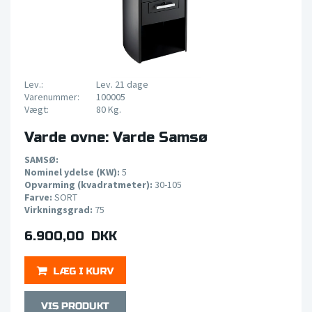
Lev.:
Lev. 21 dage
Varenummer:
100005
Vægt:
80 Kg.
Varde ovne: Varde Samsø
SAMSØ:
Nominel ydelse (KW):
5
Opvarming (kvadratmeter):
30-105
Farve:
SORT
Virkningsgrad:
75
6.900,00 DKK