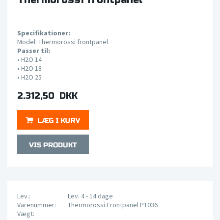
Specifikationer:
Model: Thermorossi frontpanel
Passer til:
•
H2O 14
•
H2O 18
•
H2O 25
2.312,50 DKK
Lev.:
Lev. 4 - 14 dage
Varenummer:
Thermorossi Frontpanel P1036
Vægt: