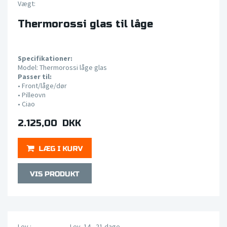
Vægt:
Thermorossi glas til låge
Specifikationer:
Model: Thermorossi låge glas
Passer til:
• Front/låge/dør
• Pilleovn
•
Ciao
2.125,00 DKK
Lev.:
Lev. 14 - 21 dage