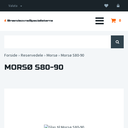
Valuta
0
Forside
»
Reservedele
»
Morsø
»
Morsø S80-90
MORSØ S80-90