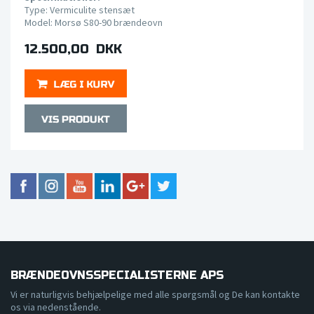
Type: Vermiculite stensæt
Model: Morsø S80-90 brændeovn
12.500,00 DKK
BRÆNDEOVNSSPECIALISTERNE APS
Vi er naturligvis behjælpelige med alle spørgsmål og De kan kontakte
os via nedenstående.