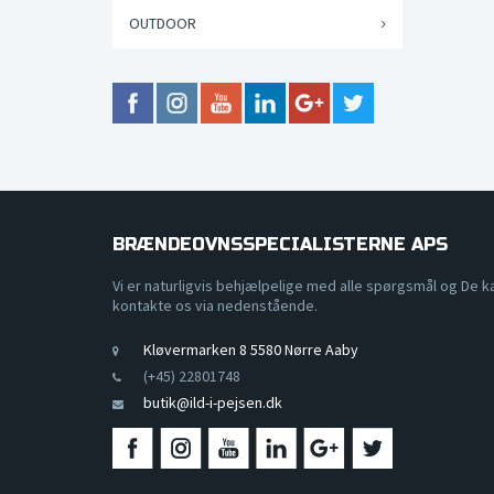
OUTDOOR
BRÆNDEOVNSSPECIALISTERNE APS
Vi er naturligvis behjælpelige med alle spørgsmål og De k
kontakte os via nedenstående.
Kløvermarken 8 5580 Nørre Aaby
(+45) 22801748
butik@ild-i-pejsen.dk