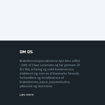
OM OS
Brændeovnsspecialisterne ApS blev stiftet
i 2001 af Claus Luckmann og har gennem 20
års flid, erfaring og solid kundeservice
etableret sig som en af Danmarks førende
forhandlere og installatørere af
brændeovne, pejse, pejseindsatse,
pilleovne og skorstene.
Læs mere